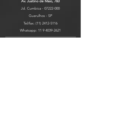
Av. Justino de Maio, 760
Jd. Cumbica -
07222-000
Guarulhos - SP
Tel/fax:
(11) 2412-5116
Whatsapp: 11 9 4039-2621
Explore
Nossos Produtos
Contato
Sobre
Newsletter
Receba novidades e atualizações